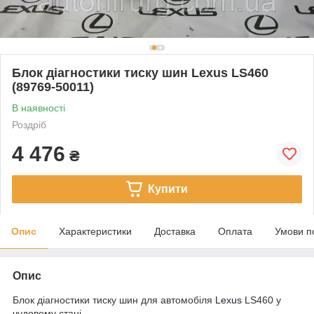
Блок діагностики тиску шин Lexus LS460
(89769-50011)
В наявності
Роздріб
4 476
₴
Купити
Опис
Характеристики
Доставка
Оплата
Умови п
Опис
Блок діагностики тиску шин для автомобіля
Lexus
LS460 у
чудовому стані.