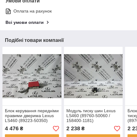
Умови оплати
Оплата на рахунок
Всі умови оплати
Подібні товари компанії
Блок керування передніми
Модуль тиску шин Lexus
Блок
правими дверима Lexus
LS460 (89760-50060 /
тиск
LS460 (89223-50350)
158400-1181)
(897
4 476
2 238
2 2
₴
₴