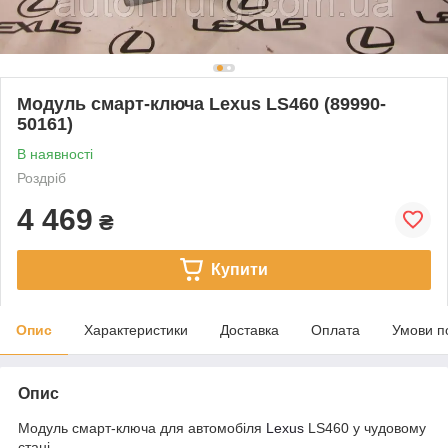
Модуль смарт-ключа Lexus LS460 (89990-
50161)
В наявності
Роздріб
4 469
₴
Купити
Опис
Характеристики
Доставка
Оплата
Умови п
Опис
Модуль смарт-ключа для автомобіля
Lexus
LS460 у чудовому
стані.