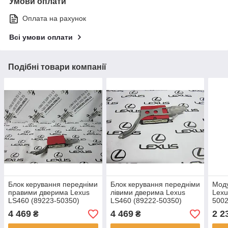
Умови оплати
Оплата на рахунок
Всі умови оплати
Подібні товари компанії
Блок керування передніми
Блок керування передніми
Моду
правими дверима Lexus
лівими дверима Lexus
Lexu
LS460 (89223-50350)
LS460 (89222-50350)
5002
4 469
4 469
2 2
₴
₴