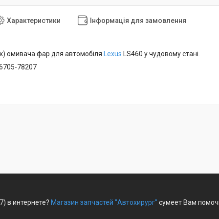
Характеристики
Інформація для замовлення
к) омивача фар для автомобіля
Lexus
LS460 у чудовому стані.
36705-78207
7) в интернете?
Магазин запчастей "Автохирург"
сумеет Вам помочь