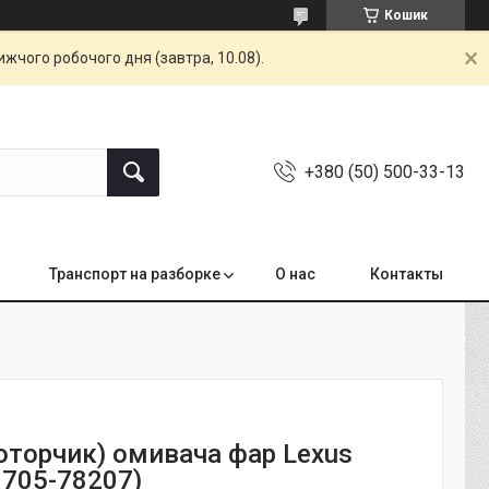
Кошик
жчого робочого дня (завтра, 10.08).
+380 (50) 500-33-13
Транспорт на разборке
О нас
Контакты
оторчик) омивача фар Lexus
6705-78207)