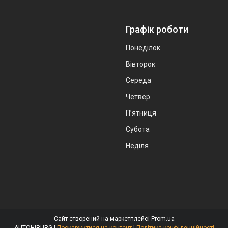
Графік роботи
Понеділок
Вівторок
Середа
Четвер
Пʼятниця
Субота
Неділя
Сайт створений на маркетплейсі
Prom.ua
AUTOHIRURG |
Поскаржитися на контент
|
Політика конфіденційності