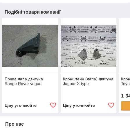
Подібні товари компанії
Права лапа двигуна
Кронштейн (лапа) двигуна
Крон
Range Rover vogue
Jaguar X-type
Toyo
1 3
Ціну уточнюйте
Ціну уточнюйте
Про нас