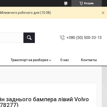
Кошик
айближчого робочого дня (10.08).
+380 (50) 500-33-13
Транспорт на разборке
О нас
Контакты
н заднього бампера лівий Volvo
678277)