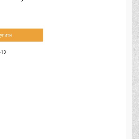
упити
-13