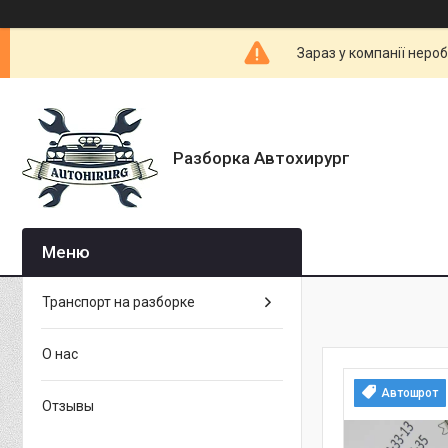
Зараз у компанії неро
Разборка Автохирург
Транспорт на разборке
О нас
Автошрот
Отзывы