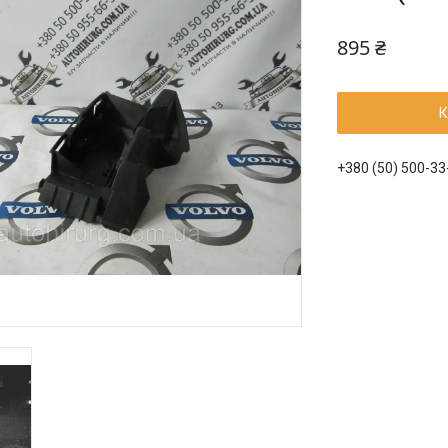
895 ₴
К
+380 (50) 500-33