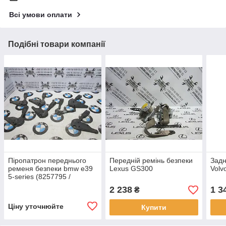
Всі умови оплати
Подібні товари компанії
Піропатрон переднього
Передній ремінь безпеки
Задн
ременя безпеки bmw e39
Lexus GS300
Volv
5-series (8257795 /
8257796)
2 238
1 3
₴
Ціну уточнюйте
Купити