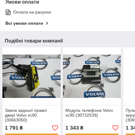
Умови оплати
Оплата на рахунок
Всі умови оплати
Подібні товари компанії
Замок задньої правої
Модуль телефона Volvo
Пуль
двері Volvo xc90
xc90 (30732539)
керу
(30663050)
(306
1 791
1 343
1 3
₴
₴