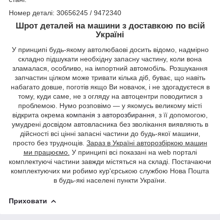
Номер деталі: 30656245 / 9472340
Шрот деталей на машини з доставкою по всій
Україні
У принципі будь-якому автолюбаові досить відомо, надмірно
складно підшукати необхідну запасну частину, коли вона
зламалася, особливо, на імпортний автомобіль. Розшукання
запчастин цілком може тривати кілька діб, буває, що навіть
набагато довше, поготів якщо Ви новачок, і не здогадуєтеся в
тому, куди саме, не з огляду на автоцентри поводитися з
проблемою. Нумо розповімо — у якомусь великому місті
відкрита окрема
компанія з авторозбирання
, з її допомогою,
умудрені досвідом автовласника без зволікання виявляють в
дійсності всі цінні запасні частини до будь-якої машини,
просто без труднощів.
Зараз в Україні авторозбіркою машин
ми працюємо.
У принципі всі показані на web порталі
комплектуючі частини завжди містяться на складі. Постачаючи
комплектуючих ми робимо кур'єрською службою Нова Пошта
в будь-які населені пункти України.
Приховати