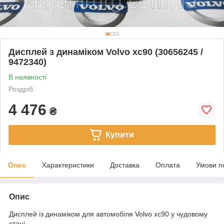
Дисплей з динаміком Volvo xc90 (30656245 /
9472340)
В наявності
Роздріб
4 476
₴
Купити
Опис
Характеристики
Доставка
Оплата
Умови п
Опис
Дисплей із динаміком для автомобіля
Volvo
xc90 у чудовому
стані.