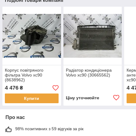
Подібні товари компанії
Корпус повітряного
Радіатор кондиціонера
Керм
фільтра Volvo xc90
Volvo xc90 (30665562)
анте
(8638962)
xc90
4 476
4 4
₴
Ціну уточнюйте
Купити
Про нас
98% позитивних з 59 відгуків за рік