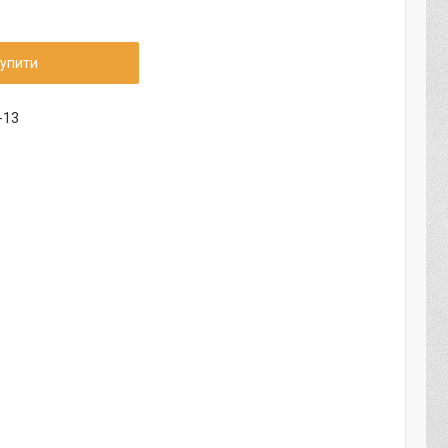
упити
-13