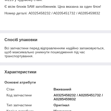
Є вісім блоків SAM запобіжників. Ціна вказана за один блок!
Номер деталі: A0325458232 / A0205451732 / A0285459832
Спосіб упаковки
Всі запчастини перед відправленням надійно запаковуються,
щоб максимально уникнути пошкодження під час
транспортування.
Характеристики
Основні атрибути
Стан
Вживаний
Код запчастини
A0325458232 / A0205451732 /
A0285459832
Тип запчастини
Оригінал
Країна виробник
Німеччина