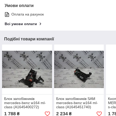
Умови оплати
Оплата на рахунок
Всі умови оплати
Подібні товари компанії
Блок запобіжників
Блок запобіжників SAM
Кноп
mercedes-benz w164 ml-
mercedes-benz w164 ml-
MER
class (A1645400272)
class (A1645451740)
s-cl
1 788
2 234
1 7
₴
₴