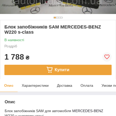
Блок запобіжників SAM MERCEDES-BENZ
W220 s-class
В наявності
Роздріб
1 788
₴
Купити
Опис
Характеристики
Доставка
Оплата
Умови п
Опис
Блок запобіжників SAM для автомобіля
MERCEDES-BENZ
W220 у чудовому стані.