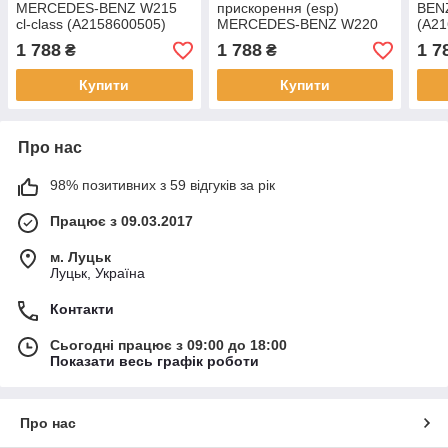
MERCEDES-BENZ W215
прискорення (esp)
BENZ
cl-class (A2158600505)
MERCEDES-BENZ W220
(A21
s-class (A0005426518)
1 788
1 788
1 7
₴
₴
Купити
Купити
Про нас
98% позитивних з 59 відгуків за рік
Працює з 09.03.2017
м. Луцьк
Луцьк, Україна
Контакти
Сьогодні працює з 09:00 до 18:00
Показати весь графік роботи
Про нас