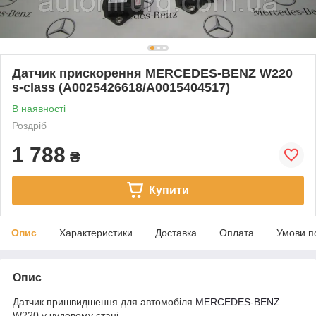
Датчик прискорення MERCEDES-BENZ W220
s-class (A0025426618/A0015404517)
В наявності
Роздріб
1 788
₴
Купити
Опис
Характеристики
Доставка
Оплата
Умови п
Опис
Датчик пришвидшення для автомобіля
MERCEDES-BENZ
W220 у чудовому стані.