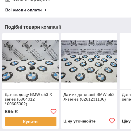
Всі умови оплати
Подібні товари компанії
Датчик дощу BMW e53 X-
Датчик детонації BMW e53
Датч
series (6904012
X-series (0261231136)
seri
/ 00605002)
895
₴
Ціну уточнюйте
Цін
Купити