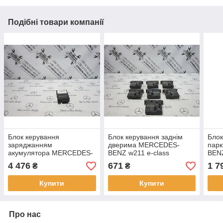
Подібні товари компанії
Блок керування
Блок керування заднім
Блок
заряджанням
дверима MERCEDES-
пар
акумулятора MERCEDES-
BENZ w211 e-class
BENZ
BENZ w211 e-class
(A2118201526/ A2118201626)
(A02
4 476
671
1 7
₴
₴
(A2118207589)
Купити
Купити
Про нас