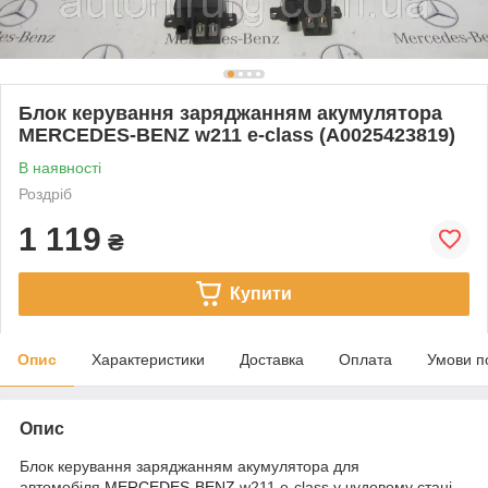
Блок керування заряджанням акумулятора
MERCEDES-BENZ w211 e-class (A0025423819)
В наявності
Роздріб
1 119
₴
Купити
Опис
Характеристики
Доставка
Оплата
Умови п
Опис
Блок керування заряджанням акумулятора для
автомобіля
MERCEDES-BENZ
w211 e-class у чудовому стані.