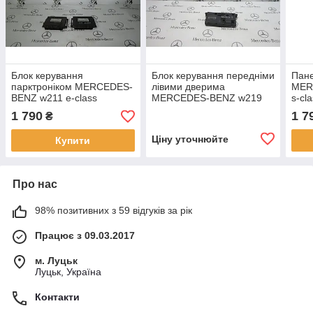
Блок керування
Блок керування передніми
Пане
парктроніком MERCEDES-
лівими дверима
MER
BENZ w211 e-class
MERCEDES-BENZ w219
s-cl
(A0255457132)
cls-class (A2198200626)
1 790
1 7
₴
Ціну уточнюйте
Купити
Про нас
98% позитивних з 59 відгуків за рік
Працює з 09.03.2017
м. Луцьк
Луцьк, Україна
Контакти