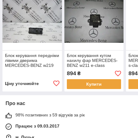
Блок керування передніми
Блок керування кутом
Блок
лівими дверима
нахилу фар MERCEDES-
MER
MERCEDES-BENZ w219
BENZ w211 e-class
s-cl
cls-class (A2198200626)
(A2118200985)
894
894
₴
Ціну уточнюйте
Купити
Про нас
98% позитивних з 59 відгуків за рік
Працює з 09.03.2017
м. Луцьк