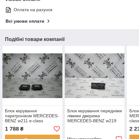
Оплата на рахунок
Всі умови оплати
Подібні товари компанії
Блок керування
Блок керування передніми
Блок
парктроніком MERCEDES-
лівими дверима
MER
BENZ w211 e-class
MERCEDES-BENZ w219
clas
(A0255457132)
cls-class (A2198200626)
1 788
2 2
₴