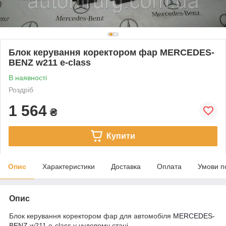
Блок керування коректором фар MERCEDES-
BENZ w211 e-class
В наявності
Роздріб
1 564
₴
Купити
Опис
Характеристики
Доставка
Оплата
Умови п
Опис
Блок керування коректором фар для автомобіля
MERCEDES-
BENZ
w211 e-class у чудовому стані.