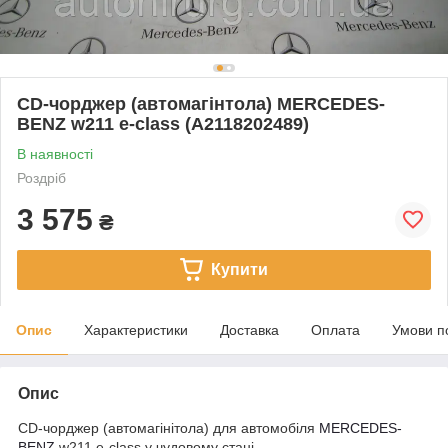
CD-чорджер (автомагінтола) MERCEDES-
BENZ w211 e-class (A2118202489)
В наявності
Роздріб
3 575
₴
Купити
Опис
Характеристики
Доставка
Оплата
Умови п
Опис
CD-чорджер (автомагінітола) для автомобіля
MERCEDES-
BENZ
w211 e-class у чудовому стані.