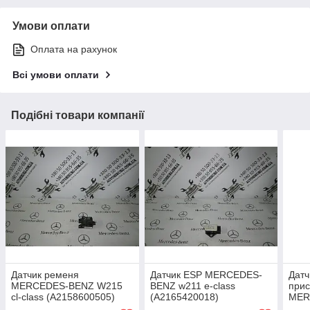
Умови оплати
Оплата на рахунок
Всі умови оплати
Подібні товари компанії
Датчик ременя
Датчик ESP MERCEDES-
Датч
MERCEDES-BENZ W215
BENZ w211 e-class
прис
cl-class (A2158600505)
(A2165420018)
MER
s-cl