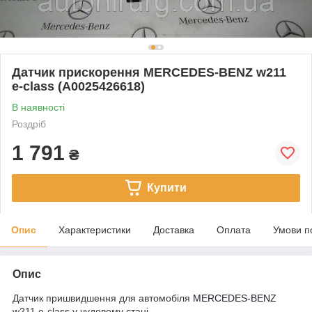
Датчик прискорення MERCEDES-BENZ w211
e-class (A0025426618)
В наявності
Роздріб
1 791
₴
Купити
Опис
Характеристики
Доставка
Оплата
Умови п
Опис
Датчик пришвидшення для автомобіля
MERCEDES-BENZ
w211 e-class у чудовому стані.