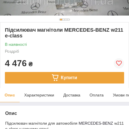
Підсилювач магнітоли MERCEDES-BENZ w211
e-class
В наявності
Роздріб
4 476
₴
Купити
Опис
Характеристики
Доставка
Оплата
Умови п
Опис
Підсилювач магнітоли для автомобіля
MERCEDES-BENZ
w211
e-class у гарному стані.