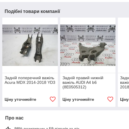
Подібні товари компанії
Задній поперечний важіль
Задній правий нижній
Задн
Acura MDX 2014-2018 YD3
важіль AUDI A4 b6
важі
(8E0505312)
201
Ціну уточнюйте
Ціну уточнюйте
Цін
Про нас
98% позитивних з 59 відгуків за рік