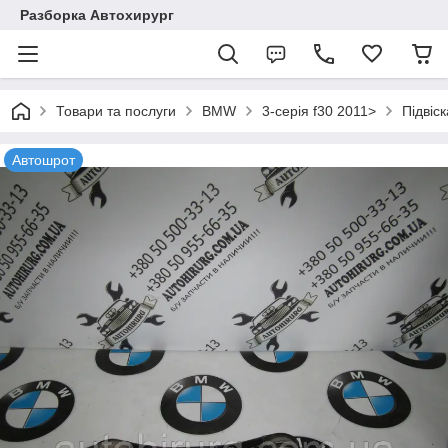
Разборка Автохирург
Товари та послуги
BMW
3-серія f30 2011>
Підвіск
Автошрот