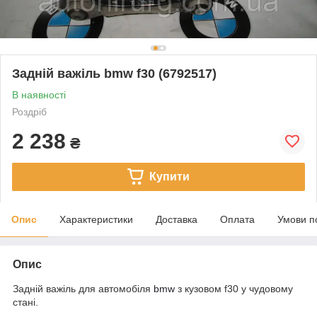
Задній важіль bmw f30 (6792517)
В наявності
Роздріб
2 238
₴
Купити
Опис
Характеристики
Доставка
Оплата
Умови п
Опис
Задній важіль для автомобіля
bmw
з кузовом f30 у чудовому
стані.