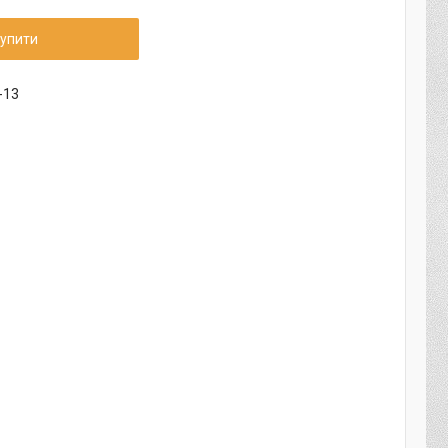
упити
-13