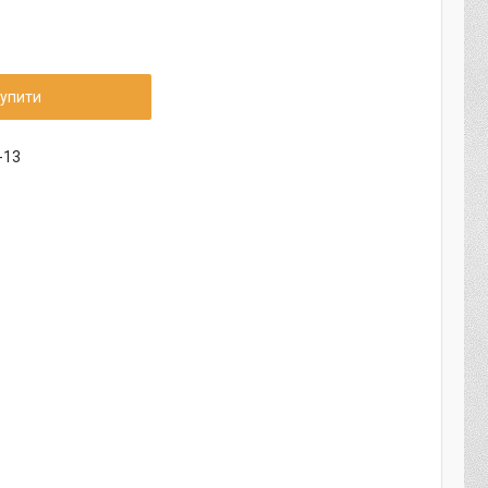
упити
-13