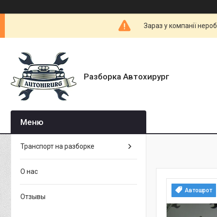
Зараз у компанії неро
Разборка Автохирург
Транспорт на разборке
О нас
Автошрот
Отзывы