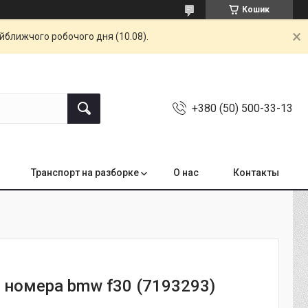
Кошик
айближчого робочого дня (10.08).
+380 (50) 500-33-13
Транспорт на разборке
О нас
Контакты
а номера bmw f30 (7193293)