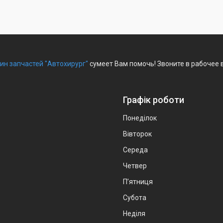
ин запчастей "Автохирург"
сумеет Вам помочь! Звоните в рабочее 
Графік роботи
Понеділок
Вівторок
Середа
Четвер
Пʼятниця
Субота
Неділя