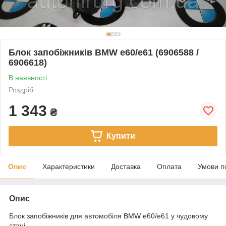
Блок запобіжників BMW e60/e61 (6906588 /
6906618)
В наявності
Роздріб
1 343
₴
Купити
Опис
Характеристики
Доставка
Оплата
Умови п
Опис
Блок запобіжників для автомобіля
BMW
e60/e61 у чудовому
стані.