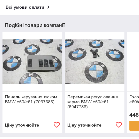
Всі умови оплати
Подібні товари компанії
Панель керування люком
Перемикач регулювання
Голо
BMW e60/e61 (7037685)
керма BMW e60/e61
e60/
(6947786)
448
Ціну уточнюйте
Ціну уточнюйте