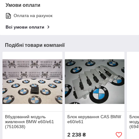
Умови оплати
Оплата на рахунок
Всі умови оплати
Подібні товари компанії
Вбудований модуль
Блок керування CAS BMW
Блок
живлення BMW e60/e61
e60/e61
мод
(7510638)
(694
2 238
₴