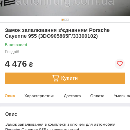
Замок запалювання з'єднанням Porsche
Cayenne 955 (3DO905865F/33300102)
В наявності
Роздріб
4 476
₴
Купити
Опис
Характеристики
Доставка
Оплата
Умови п
Опис
Замок запалювання в комплекті з ключем для автомобіля
Porsche
Cayenne 955 у чудовому стані.