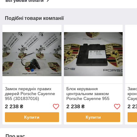
Всі умови оплати
Подібні товари компанії
Замок передніх правих
Блок керування
Замо
дверей Porsche Cayenne
центральним замком
крон
955 (3D1837016)
Porsche Cayenne 955
Caye
(3D0909135P)
2 238
2 238
2 2
₴
₴
Купити
Купити
Про нас