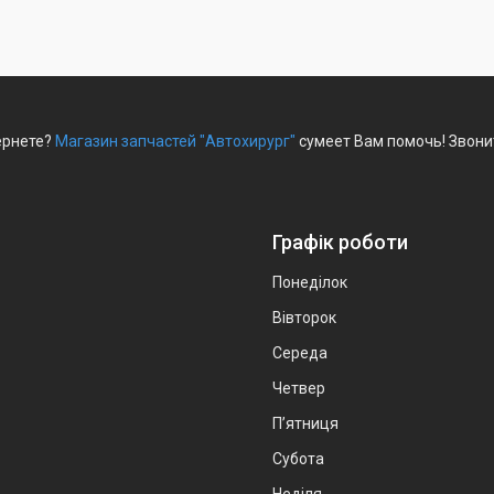
ернете?
Магазин запчастей "Автохирург"
сумеет Вам помочь! Звони
Графік роботи
Понеділок
Вівторок
Середа
Четвер
Пʼятниця
Субота
Неділя