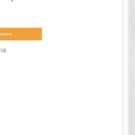
упити
-13