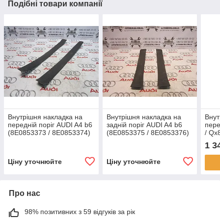
Подібні товари компанії
Внутрішня накладка на
Внутрішня накладка на
Внут
передній поріг AUDI A4 b6
задній поріг AUDI A4 b6
пере
(8E0853373 / 8E0853374)
(8E0853375 / 8E0853376)
/ Qx
1LA0
1 3
Ціну уточнюйте
Ціну уточнюйте
Про нас
98% позитивних з 59 відгуків за рік