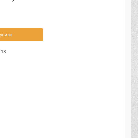
упити
-13