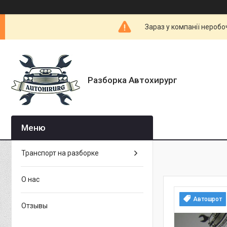
Зараз у компанії неробо
Разборка Автохирург
Транспорт на разборке
О нас
Автошрот
Отзывы