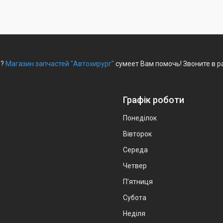
е?
Магазин запчастей "Автохирург"
сумеет Вам помочь! Звоните в р
Графік роботи
Понеділок
Вівторок
Середа
Четвер
Пʼятниця
Субота
Неділя