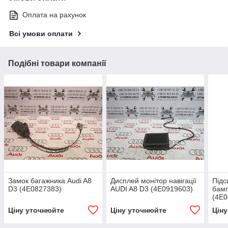
Оплата на рахунок
Всі умови оплати
Подібні товари компанії
Замок багажника Audi A8
Дисплей монітор навігації
Підс
D3 (4E0827383)
AUDI A8 D3 (4E0919603)
бамп
(4E0
Ціну уточнюйте
Ціну уточнюйте
Цін