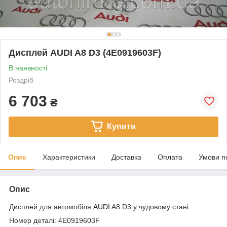
Дисплей AUDI A8 D3 (4E0919603F)
В наявності
Роздріб
6 703
₴
Купити
Опис
Характеристики
Доставка
Оплата
Умови п
Опис
Дисплей для автомобіля
AUDI
A8 D3 у чудовому стані.
Номер деталі: 4E0919603F