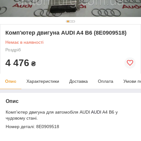
Комп'ютер двигуна AUDI A4 B6 (8E0909518)
Немає в наявності
Роздріб
4 476
₴
Опис
Характеристики
Доставка
Оплата
Умови п
Опис
Комп'ютер двигуна для автомобіля AUDI
AUDI
A4 B6 у
чудовому стані.
Номер деталі: 8E0909518