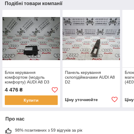
Подібні товари компанії
Блок керування
Панель керування
Блок
комфортом (модуль
склопідіймачами AUDI A8
магн
комфорту) AUDI A8 D3
D2
(4E0
(4E0909131C)
(4D1959517/ 4D0959565)
4 476
₴
Ціну уточнюйте
Цін
Купити
Про нас
98% позитивних з 59 відгуків за рік