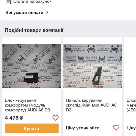
Оплата на рахунок
Всі умови оплати
Подібні товари компанії
Блок керування
Панель керування
Блок
комфортом (модуль
склопідіймачами AUDI A8
магн
комфорту) AUDI A8 D3
D2
(4E0
(4E0909131C)
(4D1959517/ 4D0959565)
4 476
₴
Ціну уточнюйте
Цін
Купити