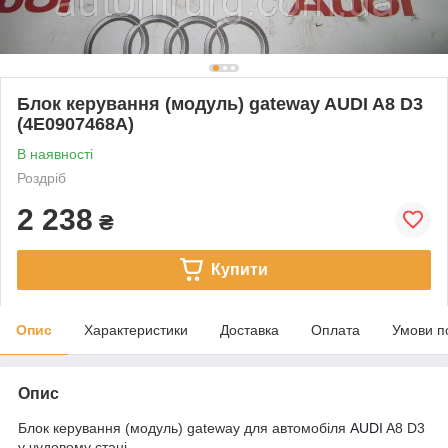
Блок керування (модуль) gateway AUDI A8 D3
(4E0907468А)
В наявності
Роздріб
2 238
₴
Купити
Опис
Характеристики
Доставка
Оплата
Умови п
Опис
Блок керування (модуль) gateway для автомобіля
AUDI
A8 D3
у чудовому стані.