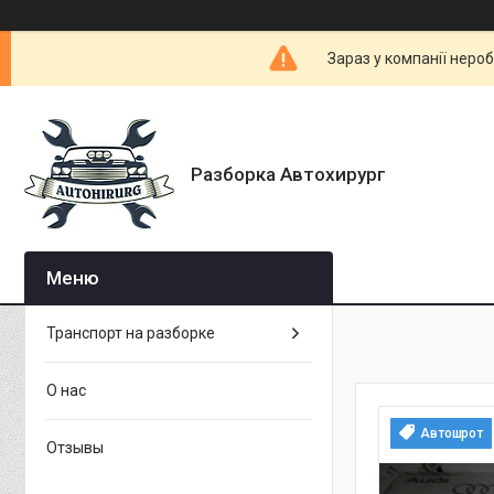
Зараз у компанії неро
Разборка Автохирург
Транспорт на разборке
О нас
Автошрот
Отзывы