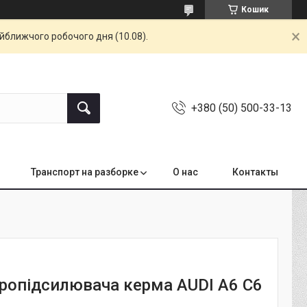
Кошик
айближчого робочого дня (10.08).
+380 (50) 500-33-13
Транспорт на разборке
О нас
Контакты
дропідсилювача керма AUDI A6 C6