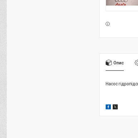
Опис
Насос гідропід