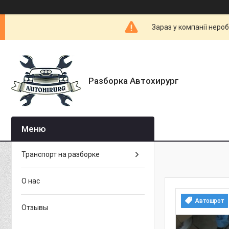
Зараз у компанії неро
Разборка Автохирург
Транспорт на разборке
О нас
Автошрот
Отзывы