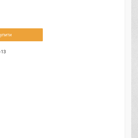
упити
-13