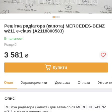
Решітка радіатора (капота) MERCEDES-BENZ
w211 e-class (A2118800583)
В наявності
Роздріб
3 581
₴
Купити
Опис
Характеристики
Доставка
Оплата
Умови п
Опис
Решітка радіатора (капота) для автомобіля
MERCEDES-BENZ
w211 e-class
у гарному стані.