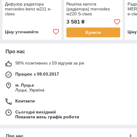
Дифузор радіатора
Решітка капота
Раді
mercedes-benz w211 e-
(радіатора) mercedes
MER
class
w220 S-class
e-cl
(A2208800583) Рестайл!
3 581
₴
Ціну уточнюйте
Цін
Купити
Про нас
98% позитивних з 59 відгуків за рік
Працює з 09.03.2017
м. Луцьк
Луцьк, Україна
Контакти
Сьогодні вихідний
Показати весь графік роботи
Про нас