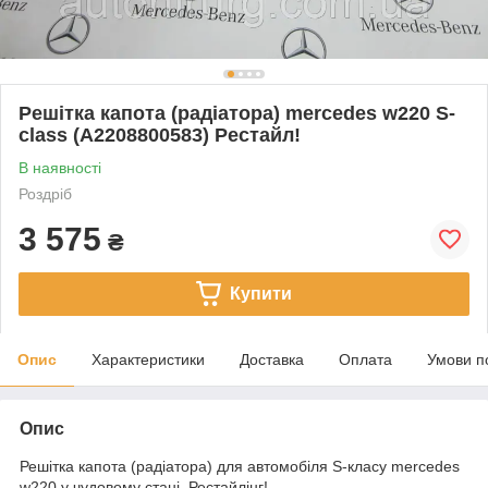
Решітка капота (радіатора) mercedes w220 S-
class (A2208800583) Рестайл!
В наявності
Роздріб
3 575
₴
Купити
Опис
Характеристики
Доставка
Оплата
Умови п
Опис
Решітка капота (радіатора) для автомобіля S-класу mercedes
w220 у чудовому стані. Рестайлінг!