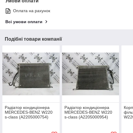
Умови оплати
Оплата на рахунок
Всі умови оплати
Подібні товари компанії
Радіатор кондиціонера
Радіатор кондиціонера
Корп
MERCEDES-BENZ W220
MERCEDES-BENZ W220
філ
s-class (A2205000754)
s-class (A2205000954)
W220
(A11