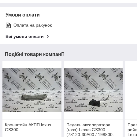
Умови оплати
Оплата на рахунок
Всі умови оплати
Подібні товари компанії
Кронштейн АКПП lexus
Педаль акселератора
Прав
GS300
(газа) Lexus GS300
рейк
(78120-30A00 / 198800-
Lex