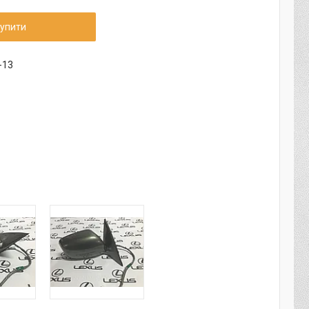
упити
-13