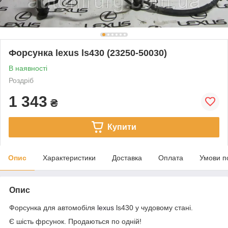
Форсунка lexus ls430 (23250-50030)
В наявності
Роздріб
1 343
₴
Купити
Опис
Характеристики
Доставка
Оплата
Умови п
Опис
Форсунка для автомобіля
lexus
ls430 у чудовому стані.
Є шість фрсунок. Продаються по одній!