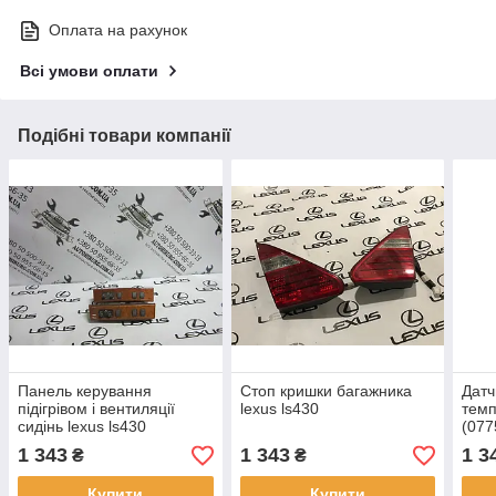
Оплата на рахунок
Всі умови оплати
Подібні товари компанії
Панель керування
Стоп кришки багажника
Датч
підігрівом і вентиляції
lexus ls430
темп
сидінь lexus ls430
(077
1 343
1 343
1 3
₴
₴
Купити
Купити