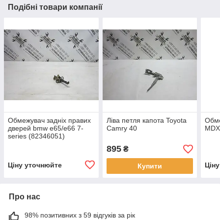
Подібні товари компанії
Обмежувач задніх правих
Ліва петля капота Toyota
Обме
дверей bmw e65/e66 7-
Camry 40
MDX
series (82346051)
895
₴
Ціну уточнюйте
Цін
Купити
Про нас
98% позитивних з 59 відгуків за рік