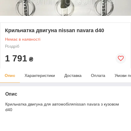
Крильчатка двигуна nissan navara d40
Немає в наявності
Роздріб
1 791
₴
Опис
Характеристики
Доставка
Оплата
Умови п
Опис
Крильчатка двигуна для автомобіляnissan navara з кузовом
d40