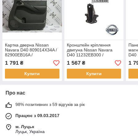
Картка дверна Nissan
Кронштейн кріплення
Пане
Navara D40 809014X34A /
двигуна Nissan Navara
магн
82900EB16A /
D40 11232EB300 /
D40
82901EB16A
11233EB300
1 791
1 567
1 7
₴
₴
Купити
Купити
Про нас
98% позитивних з 59 відгуків за рік
Працює з 09.03.2017
м. Луцьк
Луцьк, Україна