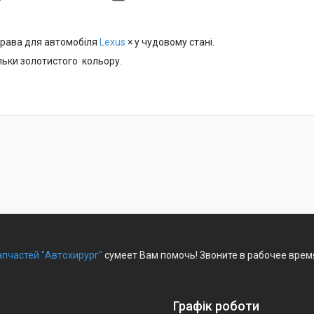
права для автомобіля
Lexus
× у чудовому стані.
ільки золотистого кольору.
апчастей "Автохирург"
сумеет Вам помочь! Звоните в рабочее время
Графік роботи