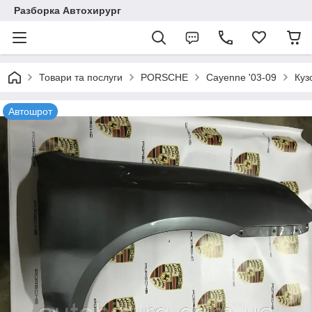
Разборка Автохирург
Товари та послуги
PORSCHE
Cayenne '03-09
Куз
Автошрот