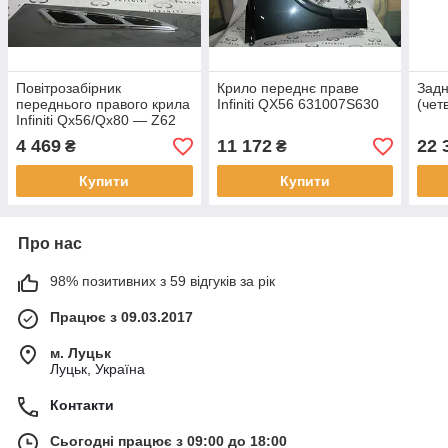
Повітрозабірник
Крило переднє праве
Задн
переднього правого крила
Infiniti QX56 631007S630
(чет
Infiniti Qx56/Qx80 — Z62
4 469
11 172
22 
₴
₴
Купити
Купити
Про нас
98% позитивних з 59 відгуків за рік
Працює з 09.03.2017
м. Луцьк
Луцьк, Україна
Контакти
Сьогодні працює з 09:00 до 18:00