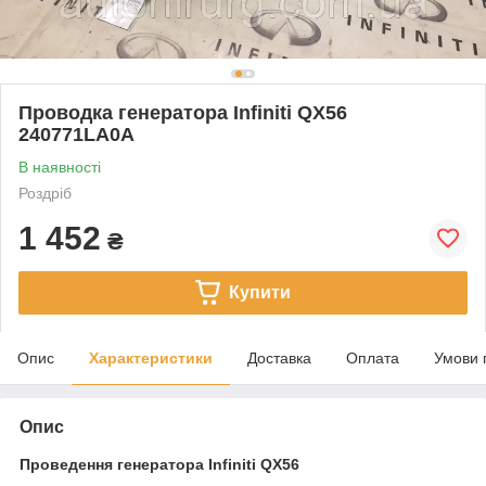
Проводка генератора Infiniti QX56
240771LA0A
В наявності
Роздріб
1 452
₴
Купити
Опис
Характеристики
Доставка
Оплата
Умови 
Опис
Проведення генератора Infiniti QX56