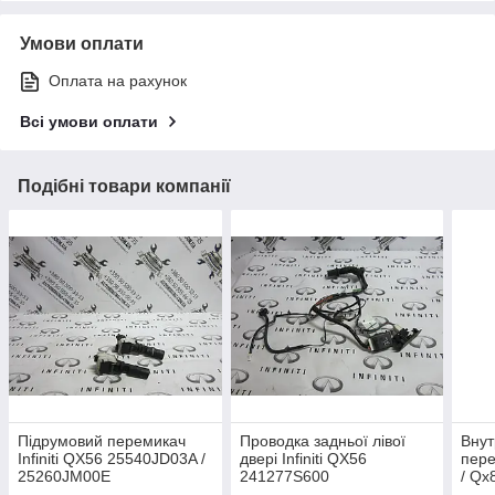
Умови оплати
Оплата на рахунок
Всі умови оплати
Подібні товари компанії
Підрумовий перемикач
Проводка задньої лівої
Внут
Infiniti QX56 25540JD03A /
двері Infiniti QX56
пере
25260JM00E
241277S600
/ Qx
1LA0