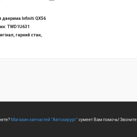
 дверима Infiniti QX56
тин: TWD1U631
игінал, гарний стан,
рнете?
Магазин запчастей "Автохирург"
сумеет Вам помочь! Звоните