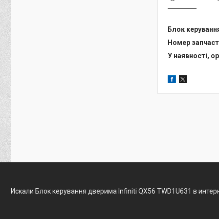
Блок керування
Номер запчас
У наявності, ор
Искали Блок керування дверима Infiniti QX56 TWD1U631 в инте