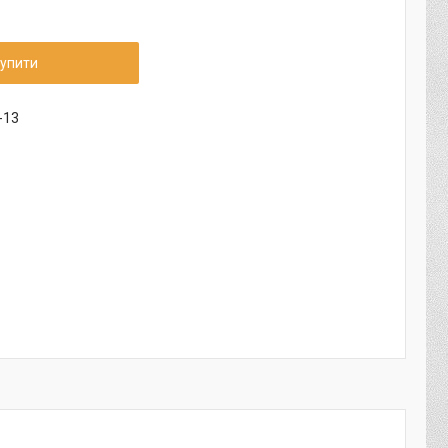
упити
-13