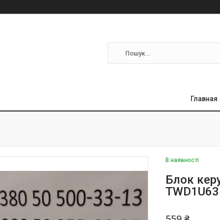
Главная
В наявності
Блок керу
TWD1U63
559 ₴