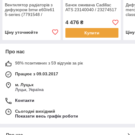
Вентилятор радіаторів з
Бачок омивача Cadillac
Дифу
дифузором bmw e60/e61
ATS 23140040 / 23274517
merc
5-series (7791548 /
clas
7789824 / 7561712 /
4 476
₴
1137328118)
Ціну уточнюйте
Цін
Купити
Про нас
98% позитивних з 59 відгуків за рік
Працює з 09.03.2017
м. Луцьк
Луцьк, Україна
Контакти
Сьогодні вихідний
Показати весь графік роботи
Про нас