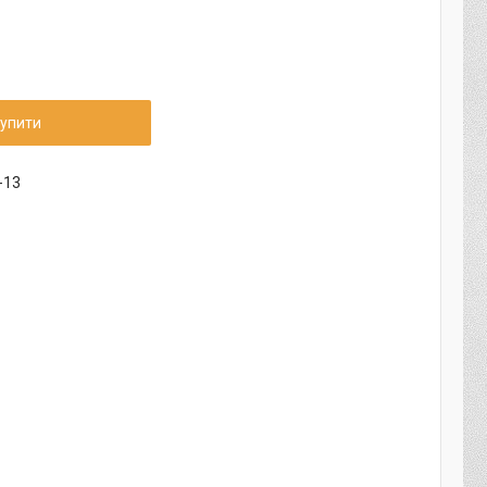
упити
-13