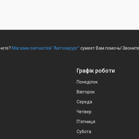
рнете?
Магазин запчастей "Автохирург"
сумеет Вам помочь! Звоните
Графік роботи
Понеділок
Вівторок
Середа
Четвер
Пʼятниця
Субота