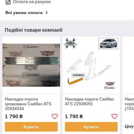
Оплата на рахунок
Всі умови оплати
Подібні товари компанії
Накладка порога
Накладка порога Cadillac
Накл
хромована Cadillac ATS
ATS 22938091
порі
20934034
(703
7074
1 790
1 790
₴
₴
Цін
Купити
Купити