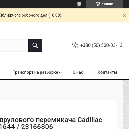
Кошик
айближчого робочого дня (10.08).
+380 (50) 500-33-13
Транспорт на разборке
О нас
Контакты
друлового перемикача Cadillac
1644 / 23166806