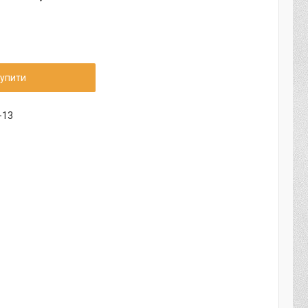
упити
-13