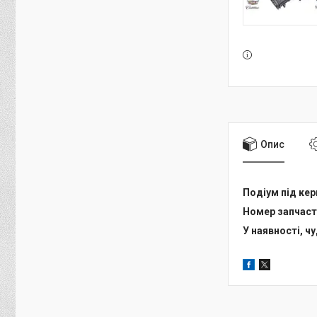
Опис
Подіум під ке
Номер запчасти
У наявності, ч