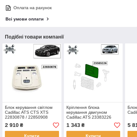
Оплата на рахунок
Всі умови оплати
Подібні товари компанії
Блок керування світлом
Кріплення блока
Блок
Cadillac ATS CTS XTS
керування двигуном
Cadi
22830878 / 22850908
Cadillac ATS 23383226
2 910
1 343
5 8
₴
₴
Купити
Купити