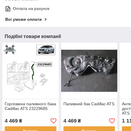
Оплата на рахунок
Всі умови оплати
Подібні товари компанії
Горловина паливного бака
Паливний бак Cadillac ATS
Анте
Cadillac ATS 23229685
дост
ATS 
4 469
4 469
1 1
₴
₴